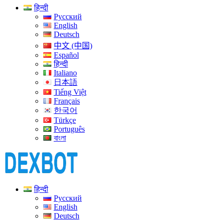
हिन्दी
Русский
English
Deutsch
中文 (中国)
Español
हिन्दी
Italiano
日本語
Tiếng Việt
Français
한국어
Türkçe
Português
বাংলা
हिन्दी
Русский
English
Deutsch