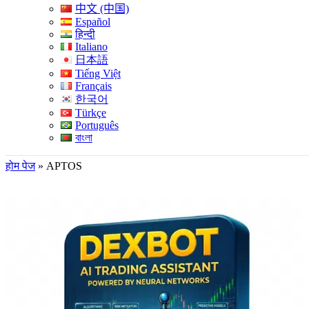
中文 (中国)
Español
हिन्दी
Italiano
日本語
Tiếng Việt
Français
한국어
Türkçe
Português
বাংলা
होम पेज
»
APTOS