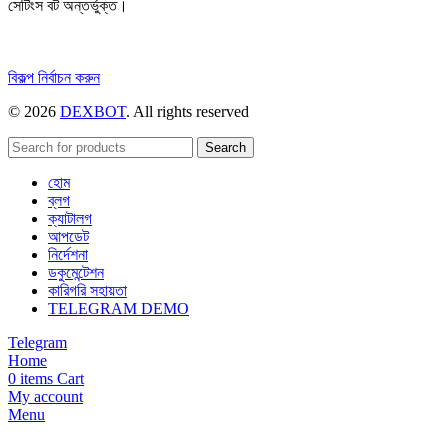
সেটিংস বট অন্তর্ভুক্ত।
এই
বিকল্প নির্বাচন করুন
পণ্যটির
© 2026
DEXBOT
. All rights reserved
একাধিক
রূপ
রয়েছে।
Search
বিকল্পগুলো
হোম
পণ্য
ব্লগ
পাতায়
ক্যাটালগ
বেছে
আপডেট
নেওয়া
নির্দেশনা
যেতে
ডকুমেন্টেশন
পারে।
কারিগরি সহায়তা
TELEGRAM DEMO
Telegram
Home
0
items
Cart
My account
Menu