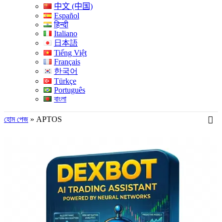
中文 (中国)
Español
हिन्दी
Italiano
日本語
Tiếng Việt
Français
한국어
Türkçe
Português
বাংলা
হোম পেজ
»
APTOS