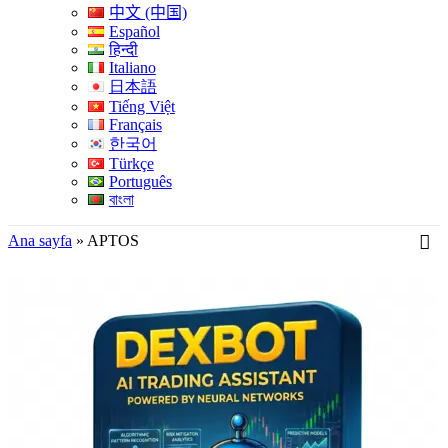
中文 (中国)
Español
हिन्दी
Italiano
日本語
Tiếng Việt
Français
한국어
Türkçe
Português
বাংলা
Ana sayfa
»
APTOS