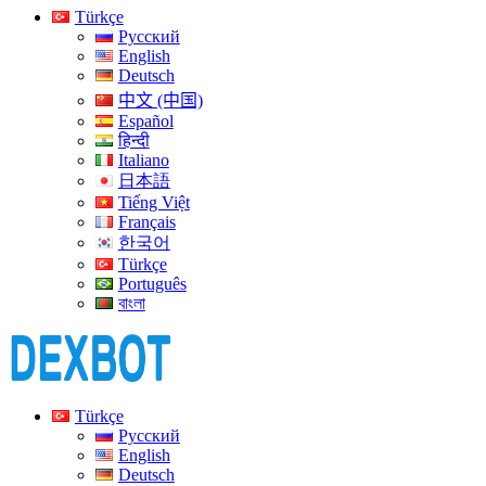
Türkçe
Русский
English
Deutsch
中文 (中国)
Español
हिन्दी
Italiano
日本語
Tiếng Việt
Français
한국어
Türkçe
Português
বাংলা
Türkçe
Русский
English
Deutsch