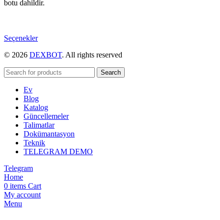
botu dahildir.
Bu
Seçenekler
ürünün
© 2026
DEXBOT
. All rights reserved
birden
fazla
varyasyonu
Search
var.
Ev
Seçenekler
Blog
ürün
Katalog
sayfasından
Güncellemeler
seçilebilir
Talimatlar
Dokümantasyon
Teknik
TELEGRAM DEMO
Telegram
Home
0
items
Cart
My account
Menu