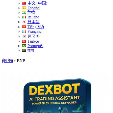
中文 (中国)
Español
हिन्दी
Italiano
日本語
Tiếng Việt
Français
한국어
Türkçe
Português
বাংলা
होम पेज
»
BNB