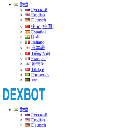
हिन्दी
Русский
English
Deutsch
中文 (中国)
Español
हिन्दी
Italiano
日本語
Tiếng Việt
Français
한국어
Türkçe
Português
বাংলা
हिन्दी
Русский
English
Deutsch