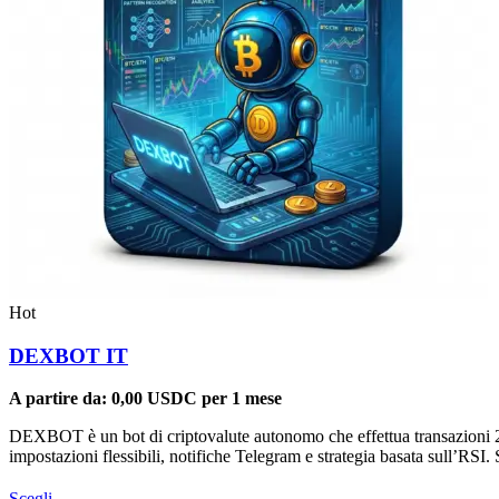
Hot
DEXBOT IT
A partire da:
0,00
USDC
per 1 mese
DEXBOT è un bot di criptovalute autonomo che effettua transazioni 24
impostazioni flessibili, notifiche Telegram e strategia basata sull’RS
Questo
Scegli