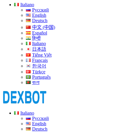
Italiano
Русский
English
Deutsch
中文 (中国)
Español
हिन्दी
Italiano
日本語
Tiếng Việt
Français
한국어
Türkçe
Português
বাংলা
Italiano
Русский
English
Deutsch