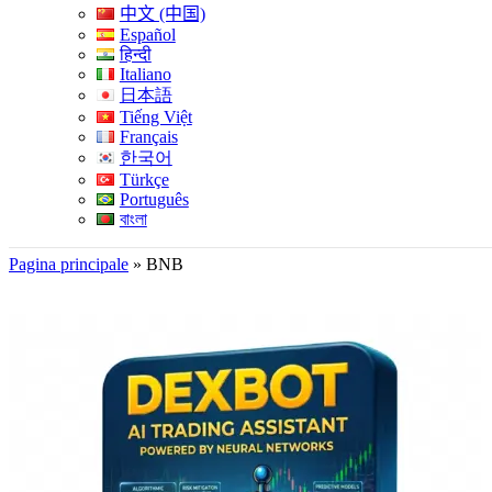
中文 (中国)
Español
हिन्दी
Italiano
日本語
Tiếng Việt
Français
한국어
Türkçe
Português
বাংলা
Pagina principale
»
BNB