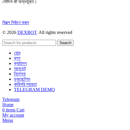
সেটিংস বট অন্তর্ভুক্ত।
এই
বিকল্প নির্বাচন করুন
পণ্যটির
© 2026
DEXBOT
. All rights reserved
একাধিক
রূপ
রয়েছে।
Search
বিকল্পগুলো
হোম
পণ্য
ব্লগ
পাতায়
ক্যাটালগ
বেছে
আপডেট
নেওয়া
নির্দেশনা
যেতে
ডকুমেন্টেশন
পারে।
কারিগরি সহায়তা
TELEGRAM DEMO
Telegram
Home
0
items
Cart
My account
Menu