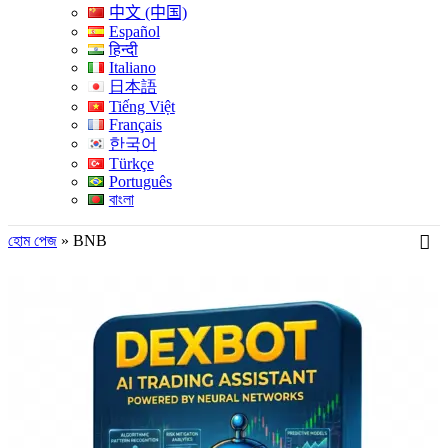
中文 (中国)
Español
हिन्दी
Italiano
日本語
Tiếng Việt
Français
한국어
Türkçe
Português
বাংলা
হোম পেজ
»
BNB