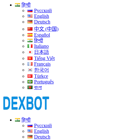
हिन्दी
Русский
English
Deutsch
中文 (中国)
Español
हिन्दी
Italiano
日本語
Tiếng Việt
Français
한국어
Türkçe
Português
বাংলা
हिन्दी
Русский
English
Deutsch