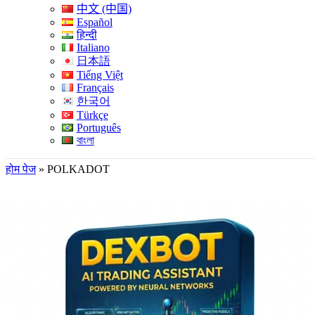
中文 (中国)
Español
हिन्दी
Italiano
日本語
Tiếng Việt
Français
한국어
Türkçe
Português
বাংলা
होम पेज
»
POLKADOT