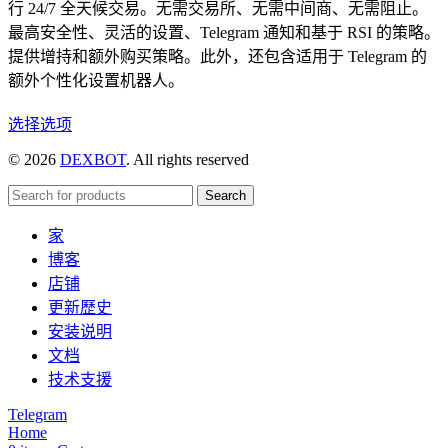
行 24/7 全天候交易。无需交易所、无需中间商、无需阻止。
最高安全性、灵活的设置、Telegram 通知和基于 RSI 的策略。
提供增持和额外购买策略。此外，还包含适用于 Telegram 的
额外个性化设置机器人。
本
选择选项
产
© 2026
DEXBOT
. All rights reserved
品
有
Search
多
家
种
博客
变
店铺
体。
更新歷史
可
安装说明
在
文档
产
技术支援
品
页
Telegram
Home
面