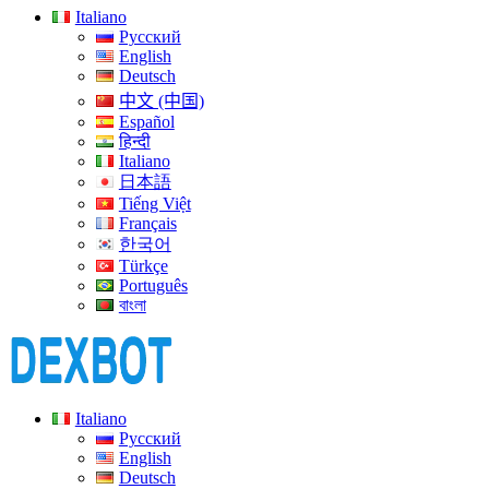
Italiano
Русский
English
Deutsch
中文 (中国)
Español
हिन्दी
Italiano
日本語
Tiếng Việt
Français
한국어
Türkçe
Português
বাংলা
Italiano
Русский
English
Deutsch