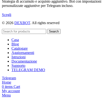
Strategia di accumulo e acquisto aggiuntivo. Bot con impostazioni
personalizzate aggiuntive per Telegram incluso.
Questo
Scegli
prodotto
© 2026
DEXBOT
. All rights reserved
ha
più
varianti.
Search
Le
Casa
opzioni
Blog
possono
Catalogare
essere
Aggiornamenti
scelte
Istruzioni
nella
Documentazione
pagina
Supporto
del
TELEGRAM DEMO
prodotto
Telegram
Home
0
items
Cart
My account
Menu