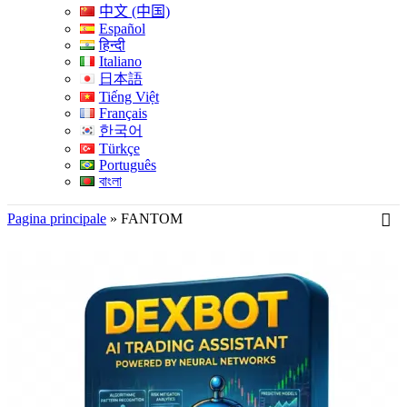
中文 (中国)
Español
हिन्दी
Italiano
日本語
Tiếng Việt
Français
한국어
Türkçe
Português
বাংলা
Pagina principale
»
FANTOM