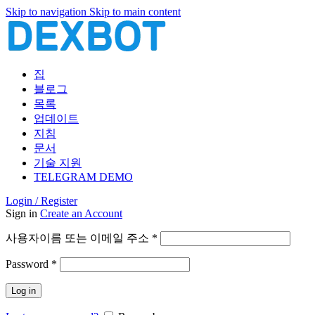
Skip to navigation
Skip to main content
집
블로그
목록
업데이트
지침
문서
기술 지원
TELEGRAM DEMO
Login / Register
Sign in
Create an Account
필
사용자이름 또는 이메일 주소
*
수
필
Password
*
항
수
목
Log in
항
목