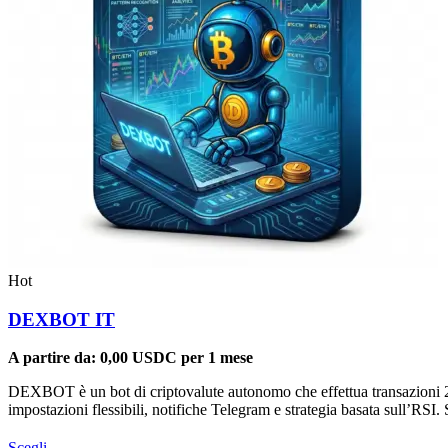
Hot
DEXBOT IT
A partire da:
0,00
USDC
per 1 mese
DEXBOT è un bot di criptovalute autonomo che effettua transazioni 24
impostazioni flessibili, notifiche Telegram e strategia basata sull’RS
Questo
Scegli