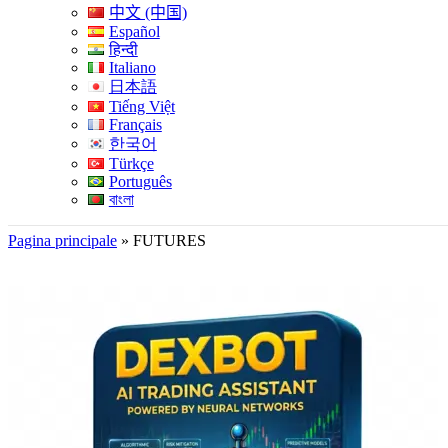
中文 (中国)
Español
हिन्दी
Italiano
日本語
Tiếng Việt
Français
한국어
Türkçe
Português
বাংলা
Pagina principale
»
FUTURES