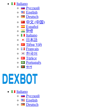
Italiano
Русский
English
Deutsch
中文 (中国)
Español
हिन्दी
Italiano
日本語
Tiếng Việt
Français
한국어
Türkçe
Português
বাংলা
Italiano
Русский
English
Deutsch