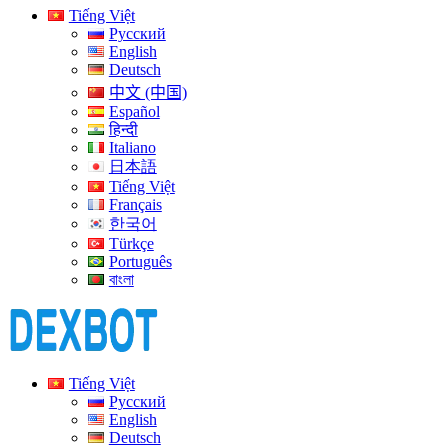
Tiếng Việt
Русский
English
Deutsch
中文 (中国)
Español
हिन्दी
Italiano
日本語
Tiếng Việt
Français
한국어
Türkçe
Português
বাংলা
Tiếng Việt
Русский
English
Deutsch