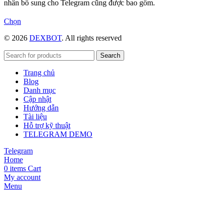
nhân bổ sung cho Telegram cũng được bao gồm.
Sản
Chọn
phẩm
© 2026
DEXBOT
. All rights reserved
này
có
nhiều
Search
biến
Trang chủ
thể.
Blog
Các
Danh mục
tùy
Cập nhật
chọn
Hướng dẫn
có
Tài liệu
thể
Hỗ trợ kỹ thuật
được
TELEGRAM DEMO
chọn
trên
Telegram
trang
Home
sản
0
items
Cart
phẩm
My account
Menu