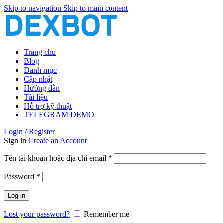
Skip to navigation
Skip to main content
Trang chủ
Blog
Danh mục
Cập nhật
Hướng dẫn
Tài liệu
Hỗ trợ kỹ thuật
TELEGRAM DEMO
Login / Register
Sign in
Create an Account
Bắt
Tên tài khoản hoặc địa chỉ email
*
buộc
Bắt
Password
*
buộc
Log in
Lost your password?
Remember me