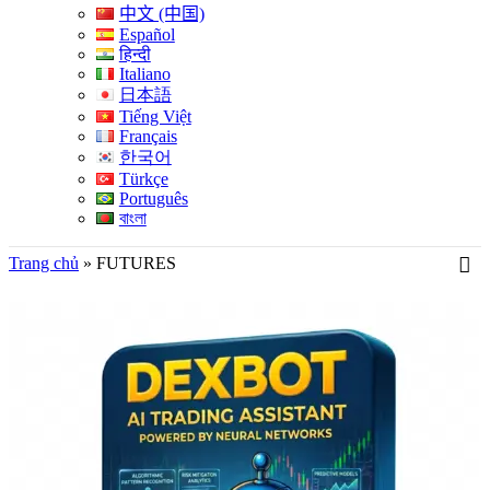
中文 (中国)
Español
हिन्दी
Italiano
日本語
Tiếng Việt
Français
한국어
Türkçe
Português
বাংলা
Trang chủ
»
FUTURES