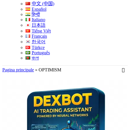
中文 (中国)
Español
हिन्दी
Italiano
日本語
Tiếng Việt
Français
한국어
Türkçe
Português
বাংলা
Pagina principale
»
OPTIMISM