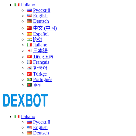
Italiano
Русский
English
Deutsch
中文 (中国)
Español
हिन्दी
Italiano
日本語
Tiếng Việt
Français
한국어
Türkçe
Português
বাংলা
Italiano
Русский
English
Deutsch