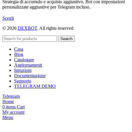
Strategia di accumulo e acquisto aggiuntivo. Bot con impostazioni
personalizzate aggiuntive per Telegram incluso.
Questo
Scegli
prodotto
© 2026
DEXBOT
. All rights reserved
ha
più
varianti.
Search
Le
Casa
opzioni
Blog
possono
Catalogare
essere
Aggiornamenti
scelte
Istruzioni
nella
Documentazione
pagina
Supporto
del
TELEGRAM DEMO
prodotto
Telegram
Home
0
items
Cart
My account
Menu