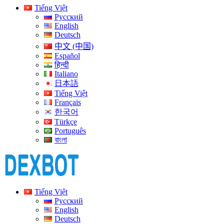
Tiếng Việt
Русский
English
Deutsch
中文 (中国)
Español
हिन्दी
Italiano
日本語
Tiếng Việt
Français
한국어
Türkçe
Português
বাংলা
Tiếng Việt
Русский
English
Deutsch