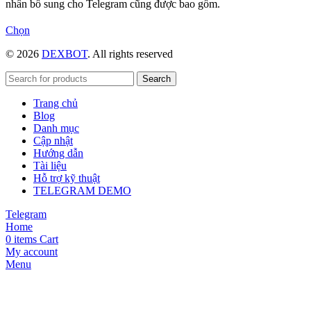
nhân bổ sung cho Telegram cũng được bao gồm.
Sản
Chọn
phẩm
© 2026
DEXBOT
. All rights reserved
này
có
nhiều
Search
biến
Trang chủ
thể.
Blog
Các
Danh mục
tùy
Cập nhật
chọn
Hướng dẫn
có
Tài liệu
thể
Hỗ trợ kỹ thuật
được
TELEGRAM DEMO
chọn
trên
Telegram
trang
Home
sản
0
items
Cart
phẩm
My account
Menu