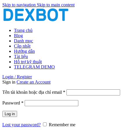
Skip to navigation
Skip to main content
Trang chủ
Blog
Danh mục
Cập nhật
Hướng dẫn
Tài liệu
Hỗ trợ kỹ thuật
TELEGRAM DEMO
Login / Register
Sign in
Create an Account
Bắt
Tên tài khoản hoặc địa chỉ email
*
buộc
Bắt
Password
*
buộc
Log in
Lost your password?
Remember me