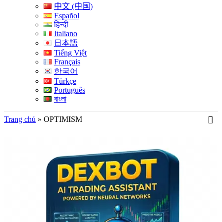
中文 (中国)
Español
हिन्दी
Italiano
日本語
Tiếng Việt
Français
한국어
Türkçe
Português
বাংলা
Trang chủ
»
OPTIMISM