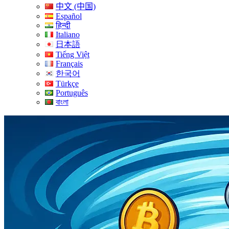
中文 (中国)
Español
हिन्दी
Italiano
日本語
Tiếng Việt
Français
한국어
Türkçe
Português
বাংলা