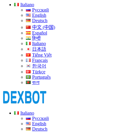
Italiano
Русский
English
Deutsch
中文 (中国)
Español
हिन्दी
Italiano
日本語
Tiếng Việt
Français
한국어
Türkçe
Português
বাংলা
Italiano
Русский
English
Deutsch