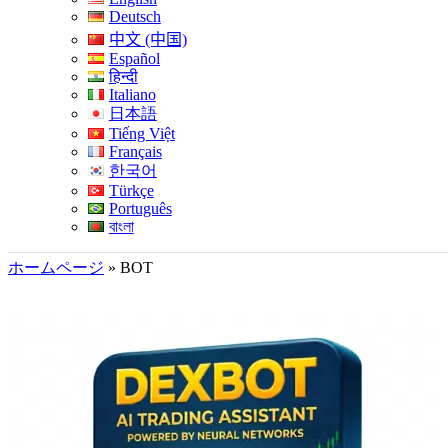
Deutsch
中文 (中国)
Español
हिन्दी
Italiano
日本語
Tiếng Việt
Français
한국어
Türkçe
Português
বাংলা
ホームページ
»
BOT