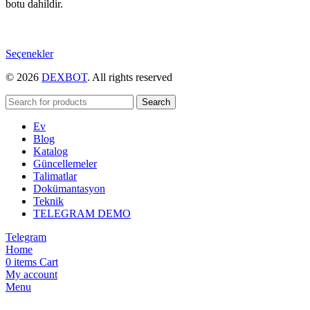
botu dahildir.
Bu
Seçenekler
ürünün
© 2026
DEXBOT
. All rights reserved
birden
fazla
varyasyonu
Search
var.
Ev
Seçenekler
Blog
ürün
Katalog
sayfasından
Güncellemeler
seçilebilir
Talimatlar
Dokümantasyon
Teknik
TELEGRAM DEMO
Telegram
Home
0
items
Cart
My account
Menu