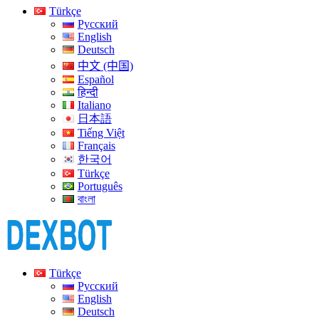
Türkçe
Русский
English
Deutsch
中文 (中国)
Español
हिन्दी
Italiano
日本語
Tiếng Việt
Français
한국어
Türkçe
Português
বাংলা
Türkçe
Русский
English
Deutsch