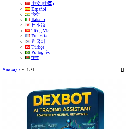
中文 (中国)
Español
हिन्दी
Italiano
日本語
Tiếng Việt
Français
한국어
Türkçe
Português
বাংলা
Ana sayfa
»
BOT