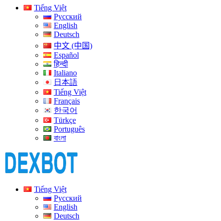
Tiếng Việt
Русский
English
Deutsch
中文 (中国)
Español
हिन्दी
Italiano
日本語
Tiếng Việt
Français
한국어
Türkçe
Português
বাংলা
Tiếng Việt
Русский
English
Deutsch