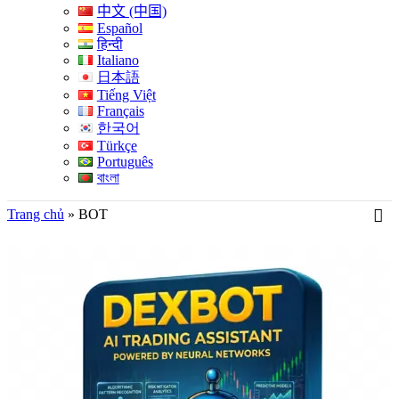
中文 (中国)
Español
हिन्दी
Italiano
日本語
Tiếng Việt
Français
한국어
Türkçe
Português
বাংলা
Trang chủ
»
BOT