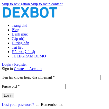
Skip to navigation
Skip to main content
Trang chủ
Blog
Danh mục
Cập nhật
Hướng dẫn
Tài liệu
Hỗ trợ kỹ thuật
TELEGRAM DEMO
Login / Register
Sign in
Create an Account
Bắt
Tên tài khoản hoặc địa chỉ email
*
buộc
Bắt
Password
*
buộc
Log in
Lost your password?
Remember me