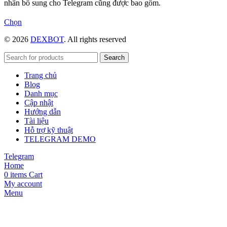
nhân bổ sung cho Telegram cũng được bao gồm.
Sản
Chọn
phẩm
© 2026
DEXBOT
. All rights reserved
này
có
nhiều
Search
biến
Trang chủ
thể.
Blog
Các
Danh mục
tùy
Cập nhật
chọn
Hướng dẫn
có
Tài liệu
thể
Hỗ trợ kỹ thuật
được
TELEGRAM DEMO
chọn
trên
Telegram
trang
Home
sản
0
items
Cart
phẩm
My account
Menu