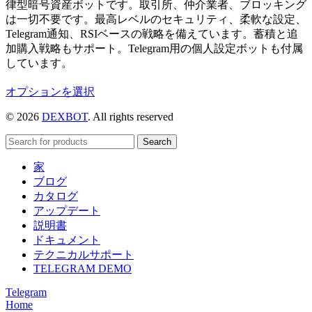
律型暗号資産ボットです。取引所、仲介業者、ブロッキング
は一切不要です。最高レベルのセキュリティ、柔軟な設定、
Telegram通知、RSIベースの戦略を備えています。蓄積と追
加購入戦略もサポート。Telegram用の個人設定ボットも付属
しています。
こ
オプションを選択
の
© 2026
DEXBOT
. All rights reserved
商
品
Search
に
は
家
複
ブログ
数
カタログ
の
アップデート
バ
説明書
リ
ドキュメント
エ
テクニカルサポート
ー
TELEGRAM DEMO
シ
Telegram
ョ
Home
ン