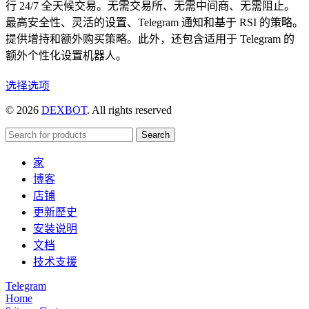
行 24/7 全天候交易。无需交易所、无需中间商、无需阻止。
最高安全性、灵活的设置、Telegram 通知和基于 RSI 的策略。
提供增持和额外购买策略。此外，还包含适用于 Telegram 的
额外个性化设置机器人。
本
选择选项
产
© 2026
DEXBOT
. All rights reserved
品
有
Search
多
家
种
博客
变
店铺
体。
更新歷史
可
安装说明
在
文档
产
技术支援
品
页
Telegram
Home
面