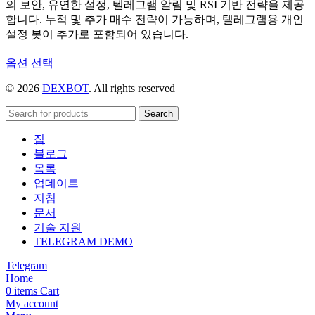
의 보안, 유연한 설정, 텔레그램 알림 및 RSI 기반 전략을 제공
합니다. 누적 및 추가 매수 전략이 가능하며, 텔레그램용 개인
설정 봇이 추가로 포함되어 있습니다.
여
옵션 선택
러
© 2026
DEXBOT
. All rights reserved
상
품
Search
옵
션
집
이
블로그
이
목록
상
업데이트
품
지침
에
문서
있
기술 지원
습
TELEGRAM DEMO
니
Telegram
다.
Home
상
0
items
Cart
품
My account
페