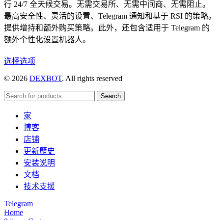
行 24/7 全天候交易。无需交易所、无需中间商、无需阻止。
最高安全性、灵活的设置、Telegram 通知和基于 RSI 的策略。
提供增持和额外购买策略。此外，还包含适用于 Telegram 的
额外个性化设置机器人。
本
选择选项
产
© 2026
DEXBOT
. All rights reserved
品
有
Search
多
家
种
博客
变
店铺
体。
更新歷史
可
安装说明
在
文档
产
技术支援
品
页
Telegram
Home
面