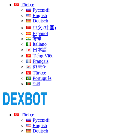
Türkçe
Русский
English
Deutsch
中文 (中国)
Español
हिन्दी
Italiano
日本語
Tiếng Việt
Français
한국어
Türkçe
Português
বাংলা
Türkçe
Русский
English
Deutsch