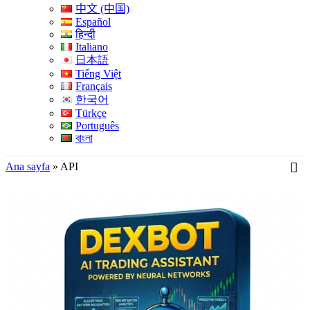
中文 (中国)
Español
हिन्दी
Italiano
日本語
Tiếng Việt
Français
한국어
Türkçe
Português
বাংলা
Ana sayfa
»
API