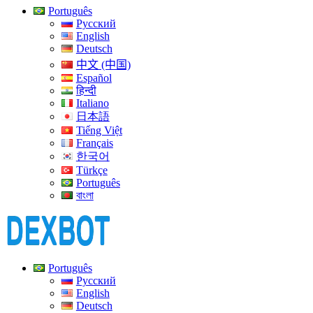
Português
Русский
English
Deutsch
中文 (中国)
Español
हिन्दी
Italiano
日本語
Tiếng Việt
Français
한국어
Türkçe
Português
বাংলা
Português
Русский
English
Deutsch