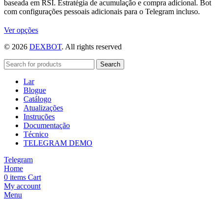
baseada em RSI. Estratégia de acumulação e compra adicional. Bot
com configurações pessoais adicionais para o Telegram incluso.
Este
Ver opções
produto
© 2026
DEXBOT
. All rights reserved
tem
várias
variantes.
Search
As
Lar
opções
Blogue
podem
Catálogo
ser
Atualizações
escolhidas
Instruções
na
Documentação
página
Técnico
do
TELEGRAM DEMO
produto
Telegram
Home
0
items
Cart
My account
Menu