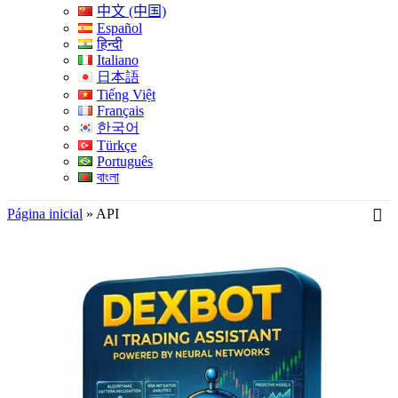
中文 (中国)
Español
हिन्दी
Italiano
日本語
Tiếng Việt
Français
한국어
Türkçe
Português
বাংলা
Página inicial
»
API