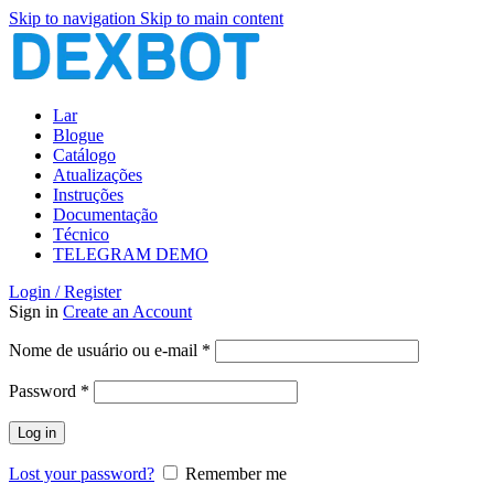
Skip to navigation
Skip to main content
Lar
Blogue
Catálogo
Atualizações
Instruções
Documentação
Técnico
TELEGRAM DEMO
Login / Register
Sign in
Create an Account
Obrigatório
Nome de usuário ou e-mail
*
Obrigatório
Password
*
Log in
Lost your password?
Remember me