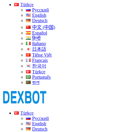
Türkçe
Русский
English
Deutsch
中文 (中国)
Español
हिन्दी
Italiano
日本語
Tiếng Việt
Français
한국어
Türkçe
Português
বাংলা
Türkçe
Русский
English
Deutsch