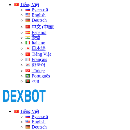
Tiếng Việt
Русский
English
Deutsch
中文 (中国)
Español
हिन्दी
Italiano
日本語
Tiếng Việt
Français
한국어
Türkçe
Português
বাংলা
Tiếng Việt
Русский
English
Deutsch