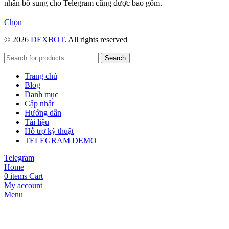
nhân bổ sung cho Telegram cũng được bao gồm.
Sản
Chọn
phẩm
© 2026
DEXBOT
. All rights reserved
này
có
nhiều
Search
biến
Trang chủ
thể.
Blog
Các
Danh mục
tùy
Cập nhật
chọn
Hướng dẫn
có
Tài liệu
thể
Hỗ trợ kỹ thuật
được
TELEGRAM DEMO
chọn
trên
Telegram
trang
Home
sản
0
items
Cart
phẩm
My account
Menu