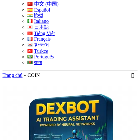
中文 (中国)
Español
हिन्दी
Italiano
日本語
Tiếng Việt
Français
한국어
Türkçe
Português
বাংলা
Trang chủ
»
COIN