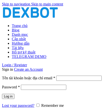
Skip to navigation
Skip to main content
Trang chủ
Blog
Danh mục
Cập nhật
Hướng dẫn
Tài liệu
Hỗ trợ kỹ thuật
TELEGRAM DEMO
Login / Register
Sign in
Create an Account
Bắt
Tên tài khoản hoặc địa chỉ email
*
buộc
Bắt
Password
*
buộc
Log in
Lost your password?
Remember me