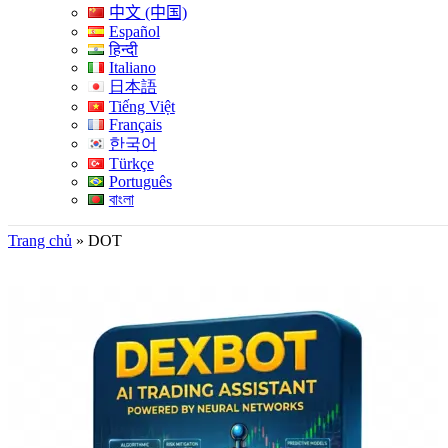
中文 (中国)
Español
हिन्दी
Italiano
日本語
Tiếng Việt
Français
한국어
Türkçe
Português
বাংলা
Trang chủ
»
DOT