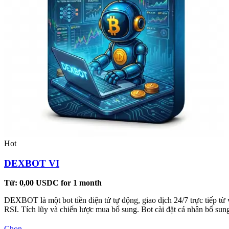
Hot
DEXBOT VI
Từ:
0,00
USDC
for 1 month
DEXBOT là một bot tiền điện tử tự động, giao dịch 24/7 trực tiếp từ 
RSI. Tích lũy và chiến lược mua bổ sung. Bot cài đặt cá nhân bổ s
Sản
Chọn