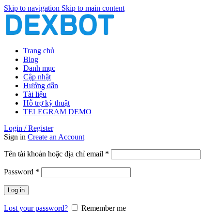
Skip to navigation
Skip to main content
Trang chủ
Blog
Danh mục
Cập nhật
Hướng dẫn
Tài liệu
Hỗ trợ kỹ thuật
TELEGRAM DEMO
Login / Register
Sign in
Create an Account
Bắt
Tên tài khoản hoặc địa chỉ email
*
buộc
Bắt
Password
*
buộc
Log in
Lost your password?
Remember me