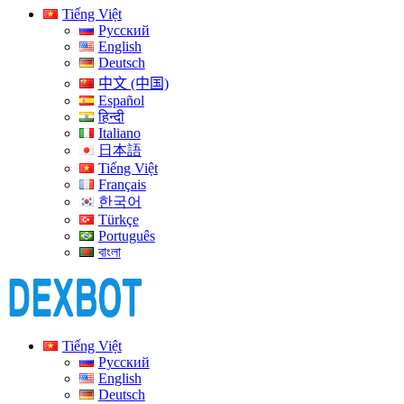
Tiếng Việt
Русский
English
Deutsch
中文 (中国)
Español
हिन्दी
Italiano
日本語
Tiếng Việt
Français
한국어
Türkçe
Português
বাংলা
Tiếng Việt
Русский
English
Deutsch