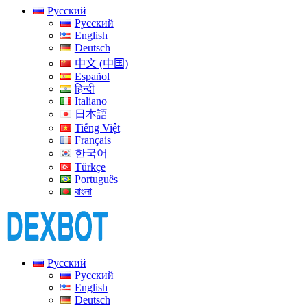
Русский
Русский
English
Deutsch
中文 (中国)
Español
हिन्दी
Italiano
日本語
Tiếng Việt
Français
한국어
Türkçe
Português
বাংলা
Русский
Русский
English
Deutsch