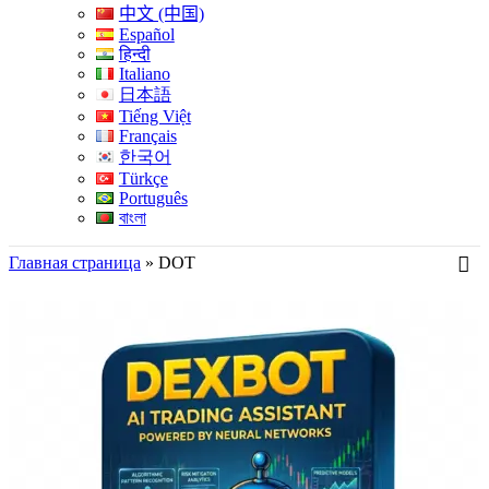
中文 (中国)
Español
हिन्दी
Italiano
日本語
Tiếng Việt
Français
한국어
Türkçe
Português
বাংলা
Главная страница
»
DOT