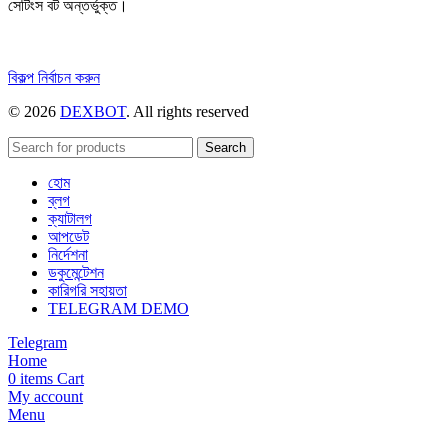
সেটিংস বট অন্তর্ভুক্ত।
এই
বিকল্প নির্বাচন করুন
পণ্যটির
© 2026
DEXBOT
. All rights reserved
একাধিক
রূপ
রয়েছে।
Search
বিকল্পগুলো
হোম
পণ্য
ব্লগ
পাতায়
ক্যাটালগ
বেছে
আপডেট
নেওয়া
নির্দেশনা
যেতে
ডকুমেন্টেশন
পারে।
কারিগরি সহায়তা
TELEGRAM DEMO
Telegram
Home
0
items
Cart
My account
Menu