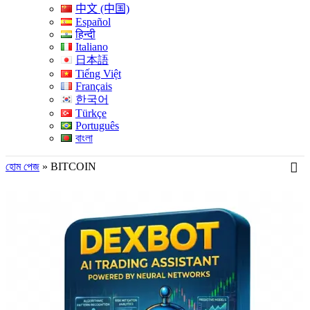
中文 (中国)
Español
हिन्दी
Italiano
日本語
Tiếng Việt
Français
한국어
Türkçe
Português
বাংলা
হোম পেজ
»
BITCOIN