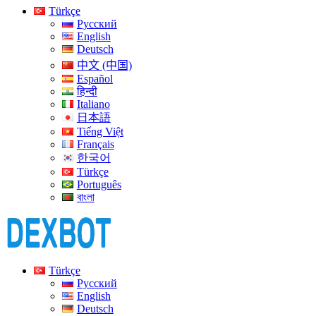
Türkçe
Русский
English
Deutsch
中文 (中国)
Español
हिन्दी
Italiano
日本語
Tiếng Việt
Français
한국어
Türkçe
Português
বাংলা
Türkçe
Русский
English
Deutsch