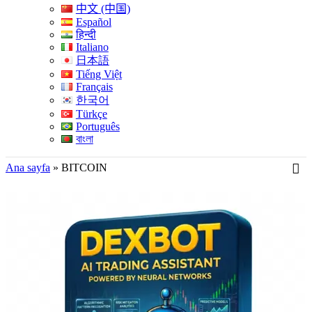
中文 (中国)
Español
हिन्दी
Italiano
日本語
Tiếng Việt
Français
한국어
Türkçe
Português
বাংলা
Ana sayfa
»
BITCOIN