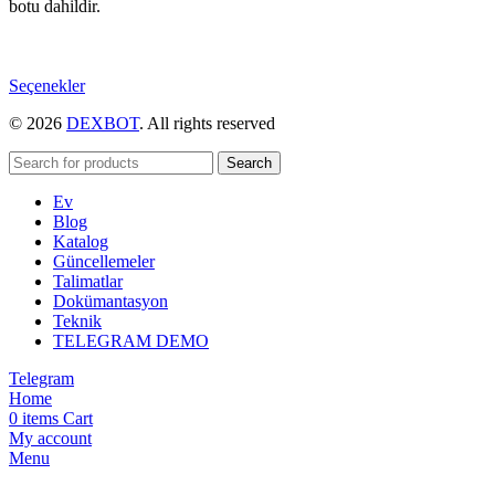
botu dahildir.
Bu
Seçenekler
ürünün
© 2026
DEXBOT
. All rights reserved
birden
fazla
varyasyonu
Search
var.
Ev
Seçenekler
Blog
ürün
Katalog
sayfasından
Güncellemeler
seçilebilir
Talimatlar
Dokümantasyon
Teknik
TELEGRAM DEMO
Telegram
Home
0
items
Cart
My account
Menu