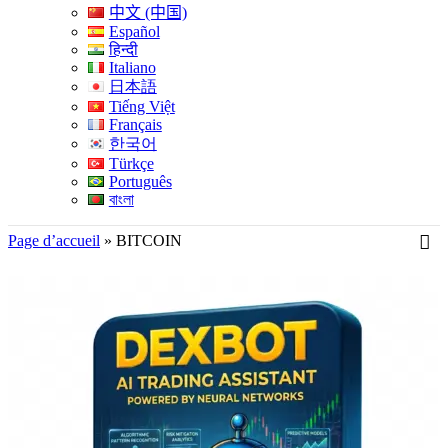
中文 (中国)
Español
हिन्दी
Italiano
日本語
Tiếng Việt
Français
한국어
Türkçe
Português
বাংলা
Page d’accueil
»
BITCOIN