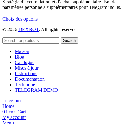
Stratégie d’accumulation et d’achat supplémentaire. Bot de
paramètres personnels supplémentaires pour Telegram inclus.
Ce
Choix des options
produit
© 2026
DEXBOT
. All rights reserved
a
plusieurs
variations.
Search
Les
Maison
options
Blog
peuvent
Catalogue
être
Mises à jour
choisies
Instructions
sur
Documentation
la
Technique
page
TELEGRAM DEMO
du
produit
Telegram
Home
0
items
Cart
My account
Menu