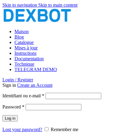
Skip to navigation
Skip to main content
Maison
Blog
Catalogue
Mises à jour
Instructions
Documentation
Technique
TELEGRAM DEMO
Login / Register
Sign in
Create an Account
Obligatoire
Identifiant ou e-mail
*
Obligatoire
Password
*
Log in
Lost your password?
Remember me