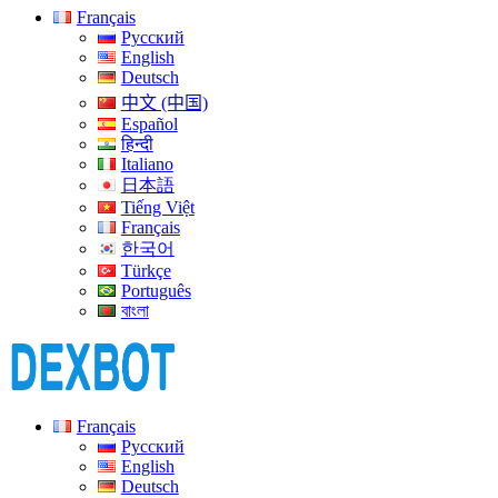
Français
Русский
English
Deutsch
中文 (中国)
Español
हिन्दी
Italiano
日本語
Tiếng Việt
Français
한국어
Türkçe
Português
বাংলা
Français
Русский
English
Deutsch