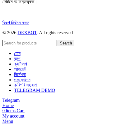
সেটিংস বট অন্তর্ভুক্ত।
এই
বিকল্প নির্বাচন করুন
পণ্যটির
© 2026
DEXBOT
. All rights reserved
একাধিক
রূপ
রয়েছে।
Search
বিকল্পগুলো
হোম
পণ্য
ব্লগ
পাতায়
ক্যাটালগ
বেছে
আপডেট
নেওয়া
নির্দেশনা
যেতে
ডকুমেন্টেশন
পারে।
কারিগরি সহায়তা
TELEGRAM DEMO
Telegram
Home
0
items
Cart
My account
Menu