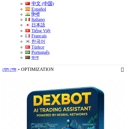
中文 (中国)
Español
हिन्दी
Italiano
日本語
Tiếng Việt
Français
한국어
Türkçe
Português
বাংলা
হোম পেজ
»
OPTIMIZATION