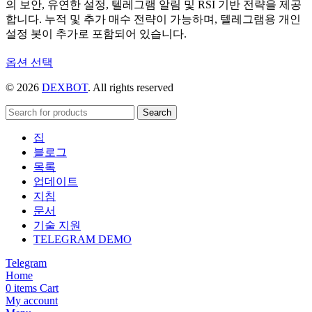
의 보안, 유연한 설정, 텔레그램 알림 및 RSI 기반 전략을 제공
합니다. 누적 및 추가 매수 전략이 가능하며, 텔레그램용 개인
설정 봇이 추가로 포함되어 있습니다.
여
옵션 선택
러
© 2026
DEXBOT
. All rights reserved
상
품
Search
옵
션
집
이
블로그
이
목록
상
업데이트
품
지침
에
문서
있
기술 지원
습
TELEGRAM DEMO
니
Telegram
다.
Home
상
0
items
Cart
품
My account
페