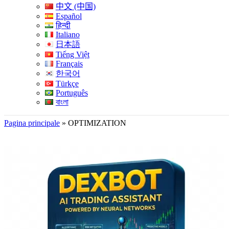
中文 (中国)
Español
हिन्दी
Italiano
日本語
Tiếng Việt
Français
한국어
Türkçe
Português
বাংলা
Pagina principale
»
OPTIMIZATION