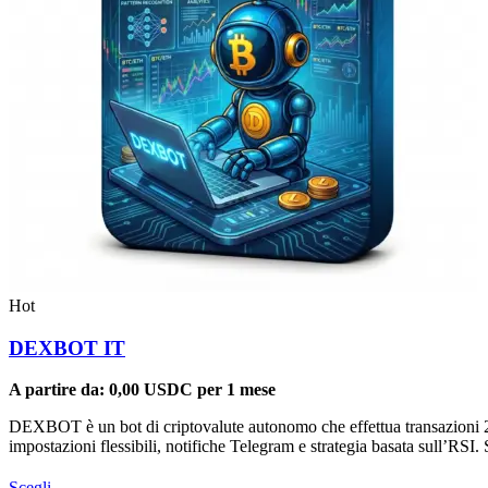
Hot
DEXBOT IT
A partire da:
0,00
USDC
per 1 mese
DEXBOT è un bot di criptovalute autonomo che effettua transazioni 24
impostazioni flessibili, notifiche Telegram e strategia basata sull’RS
Questo
Scegli