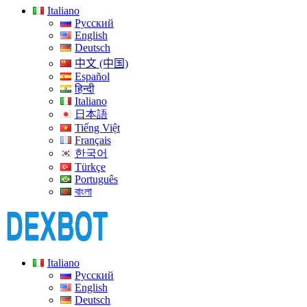
Italiano
Русский
English
Deutsch
中文 (中国)
Español
हिन्दी
Italiano
日本語
Tiếng Việt
Français
한국어
Türkçe
Português
বাংলা
Italiano
Русский
English
Deutsch