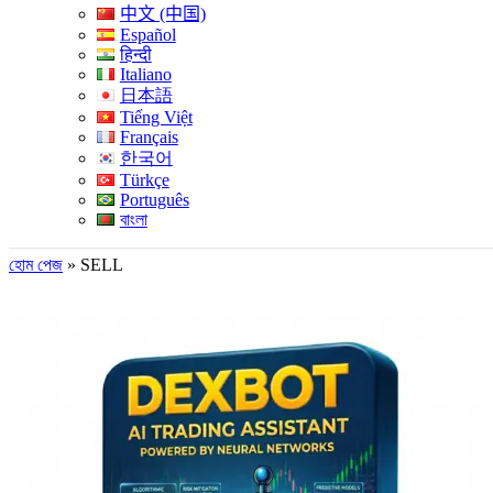
中文 (中国)
Español
हिन्दी
Italiano
日本語
Tiếng Việt
Français
한국어
Türkçe
Português
বাংলা
হোম পেজ
»
SELL