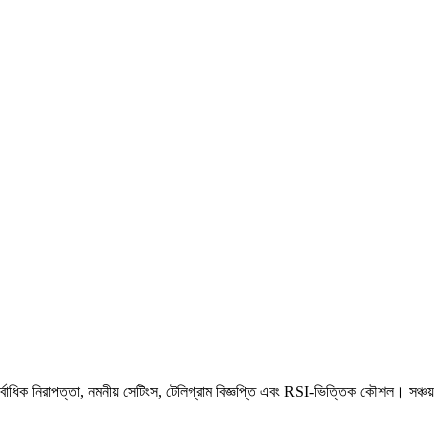
ক নিরাপত্তা, নমনীয় সেটিংস, টেলিগ্রাম বিজ্ঞপ্তি এবং RSI-ভিত্তিক কৌশল। সঞ্চয়