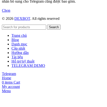
nhân bổ sung cho Telegram cũng được bao gồm.
Sản
Chọn
phẩm
© 2026
DEXBOT
. All rights reserved
này
có
nhiều
Search
biến
Trang chủ
thể.
Blog
Các
Danh mục
tùy
Cập nhật
chọn
Hướng dẫn
có
Tài liệu
thể
Hỗ trợ kỹ thuật
được
TELEGRAM DEMO
chọn
trên
Telegram
trang
Home
sản
0
items
Cart
phẩm
My account
Menu