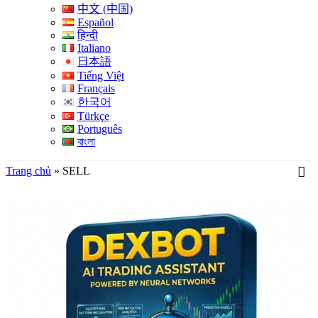
中文 (中国)
Español
हिन्दी
Italiano
日本語
Tiếng Việt
Français
한국어
Türkçe
Português
বাংলা
Trang chủ
»
SELL