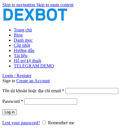
Skip to navigation
Skip to main content
Trang chủ
Blog
Danh mục
Cập nhật
Hướng dẫn
Tài liệu
Hỗ trợ kỹ thuật
TELEGRAM DEMO
Login / Register
Sign in
Create an Account
Bắt
Tên tài khoản hoặc địa chỉ email
*
buộc
Bắt
Password
*
buộc
Log in
Lost your password?
Remember me