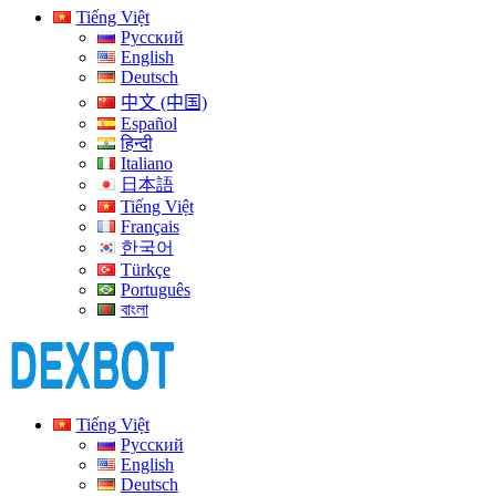
Tiếng Việt
Русский
English
Deutsch
中文 (中国)
Español
हिन्दी
Italiano
日本語
Tiếng Việt
Français
한국어
Türkçe
Português
বাংলা
Tiếng Việt
Русский
English
Deutsch