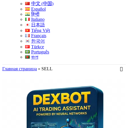
中文 (中国)
Español
हिन्दी
Italiano
日本語
Tiếng Việt
Français
한국어
Türkçe
Português
বাংলা
Главная страница
»
SELL