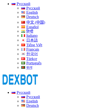
Русский
Русский
English
Deutsch
中文 (中国)
Español
हिन्दी
Italiano
日本語
Tiếng Việt
Français
한국어
Türkçe
Português
বাংলা
Русский
Русский
English
Deutsch