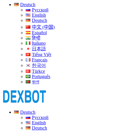
Deutsch
Русский
English
Deutsch
中文 (中国)
Español
हिन्दी
Italiano
日本語
Tiếng Việt
Français
한국어
Türkçe
Português
বাংলা
Deutsch
Русский
English
Deutsch