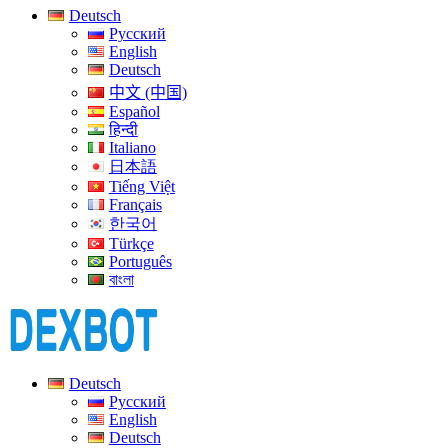
Deutsch
Русский
English
Deutsch
中文 (中国)
Español
हिन्दी
Italiano
日本語
Tiếng Việt
Français
한국어
Türkçe
Português
বাংলা
Deutsch
Русский
English
Deutsch