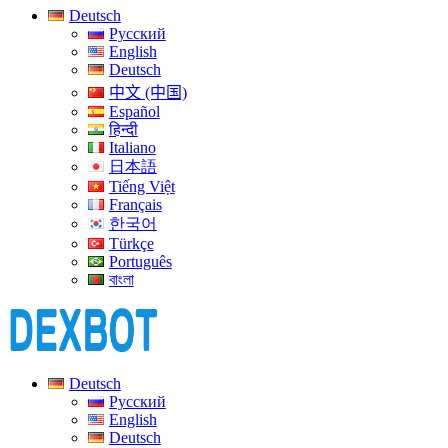
Deutsch
Русский
English
Deutsch
中文 (中国)
Español
हिन्दी
Italiano
日本語
Tiếng Việt
Français
한국어
Türkçe
Português
বাংলা
Deutsch
Русский
English
Deutsch