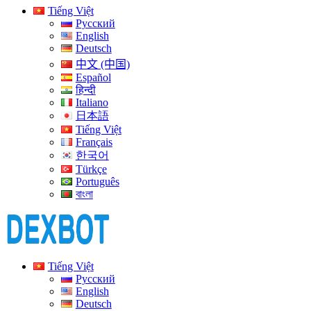
Tiếng Việt
Русский
English
Deutsch
中文 (中国)
Español
हिन्दी
Italiano
日本語
Tiếng Việt
Français
한국어
Türkçe
Português
বাংলা
Tiếng Việt
Русский
English
Deutsch