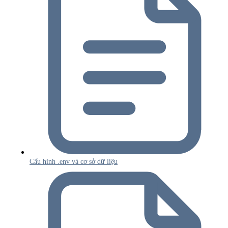
Cấu hình .env và cơ sở dữ liệu