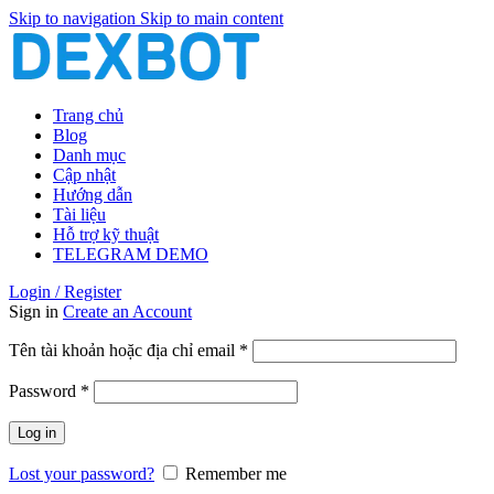
Skip to navigation
Skip to main content
Trang chủ
Blog
Danh mục
Cập nhật
Hướng dẫn
Tài liệu
Hỗ trợ kỹ thuật
TELEGRAM DEMO
Login / Register
Sign in
Create an Account
Bắt
Tên tài khoản hoặc địa chỉ email
*
buộc
Bắt
Password
*
buộc
Log in
Lost your password?
Remember me