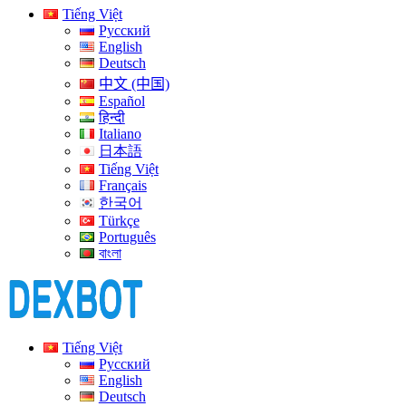
Tiếng Việt
Русский
English
Deutsch
中文 (中国)
Español
हिन्दी
Italiano
日本語
Tiếng Việt
Français
한국어
Türkçe
Português
বাংলা
Tiếng Việt
Русский
English
Deutsch