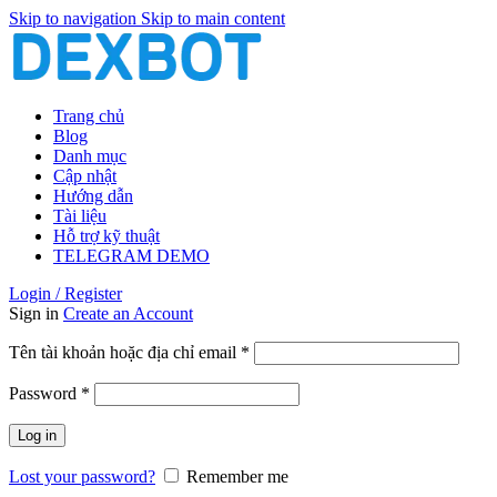
Skip to navigation
Skip to main content
Trang chủ
Blog
Danh mục
Cập nhật
Hướng dẫn
Tài liệu
Hỗ trợ kỹ thuật
TELEGRAM DEMO
Login / Register
Sign in
Create an Account
Bắt
Tên tài khoản hoặc địa chỉ email
*
buộc
Bắt
Password
*
buộc
Log in
Lost your password?
Remember me