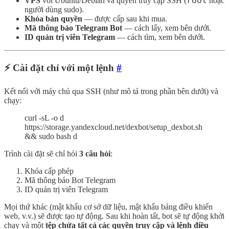
root
VPS
với Ubuntu/Debian và quyền truy cập SSH (
hoặc
người dùng sudo).
Khóa bản quyền
— được cấp sau khi mua.
Mã thông báo Telegram Bot
— cách lấy, xem bên dưới.
ID quản trị viên Telegram
— cách tìm, xem bên dưới.
⚡ Cài đặt chỉ với một lệnh
#
Kết nối với máy chủ qua SSH (như mô tả trong phần bên dưới) và
chạy:
curl -sL -o d
https://storage.yandexcloud.net/dexbot/setup_dexbot.sh
&& sudo bash d
Trình cài đặt sẽ chỉ hỏi
3 câu hỏi
:
Khóa cấp phép
Mã thông báo Bot Telegram
ID quản trị viên Telegram
Mọi thứ khác (mật khẩu cơ sở dữ liệu, mật khẩu bảng điều khiển
web, v.v.) sẽ được tạo tự động. Sau khi hoàn tất, bot sẽ tự động khởi
chạy và một
tệp chứa tất cả các quyền truy cập và lệnh điều