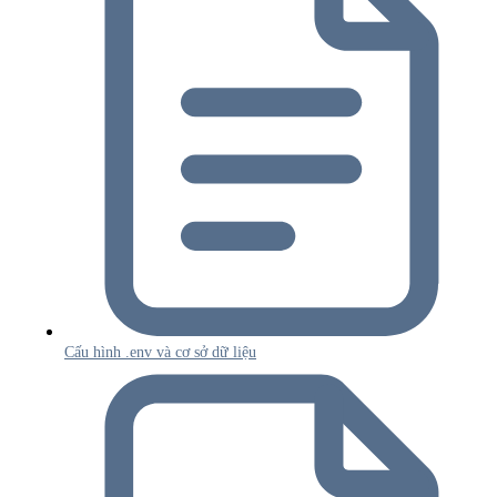
Cấu hình .env và cơ sở dữ liệu