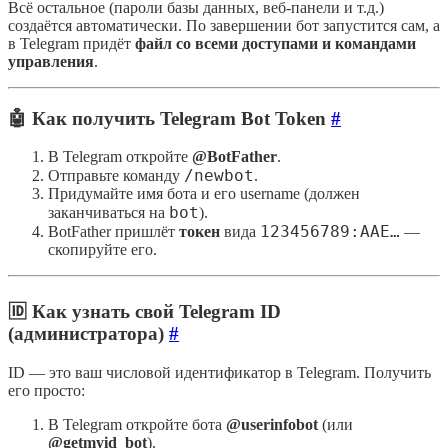
Всё остальное (пароли базы данных, веб-панели и т.д.)
создаётся автоматически. По завершении бот запустится сам, а
в Telegram придёт
файл со всеми доступами и командами
управления
.
🤖 Как получить Telegram Bot Token
#
В Telegram откройте
@BotFather
.
/newbot
Отправьте команду
.
Придумайте имя бота и его username (должен
bot
заканчиваться на
).
123456789:AAE…
BotFather пришлёт
токен
вида
—
скопируйте его.
🆔 Как узнать свой Telegram ID
(администратора)
#
ID — это ваш числовой идентификатор в Telegram. Получить
его просто:
В Telegram откройте бота
@userinfobot
(или
@getmyid_bot
).