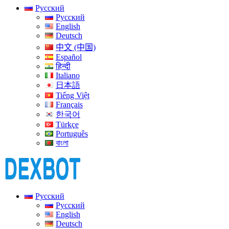
Русский
Русский
English
Deutsch
中文 (中国)
Español
हिन्दी
Italiano
日本語
Tiếng Việt
Français
한국어
Türkçe
Português
বাংলা
Русский
Русский
English
Deutsch