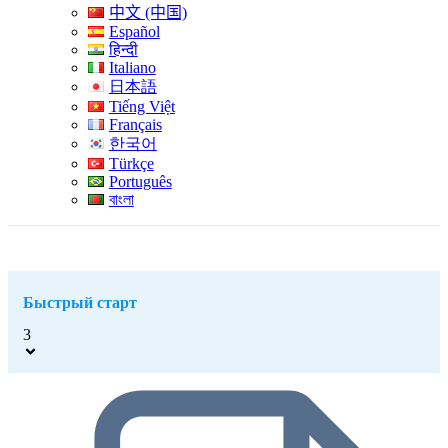
中文 (中国)
Español
हिन्दी
Italiano
日本語
Tiếng Việt
Français
한국어
Türkçe
Português
বাংলা
Быстрый старт
3