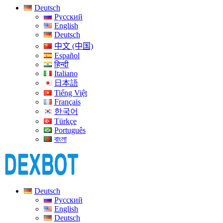
Deutsch
Русский
English
Deutsch
中文 (中国)
Español
हिन्दी
Italiano
日本語
Tiếng Việt
Français
한국어
Türkçe
Português
বাংলা
Deutsch
Русский
English
Deutsch