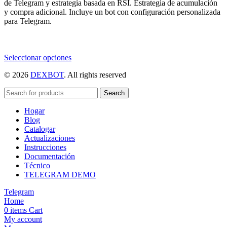
de Telegram y estrategia basada en RSI. Estrategia de acumulación
y compra adicional. Incluye un bot con configuración personalizada
para Telegram.
Este
Seleccionar opciones
producto
© 2026
DEXBOT
. All rights reserved
tiene
múltiples
variantes.
Search
Las
Hogar
opciones
Blog
se
Catalogar
pueden
Actualizaciones
elegir
Instrucciones
en
Documentación
la
Técnico
página
TELEGRAM DEMO
de
producto
Telegram
Home
0
items
Cart
My account