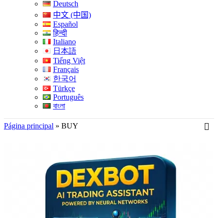
Deutsch
中文 (中国)
Español
हिन्दी
Italiano
日本語
Tiếng Việt
Français
한국어
Türkçe
Português
বাংলা
Página principal
»
BUY