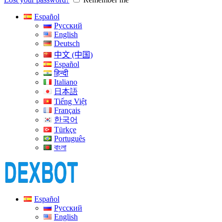
Español
Русский
English
Deutsch
中文 (中国)
Español
हिन्दी
Italiano
日本語
Tiếng Việt
Français
한국어
Türkçe
Português
বাংলা
Español
Русский
English