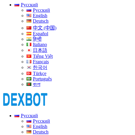
Русский
Русский
English
Deutsch
中文 (中国)
Español
हिन्दी
Italiano
日本語
Tiếng Việt
Français
한국어
Türkçe
Português
বাংলা
Русский
Русский
English
Deutsch