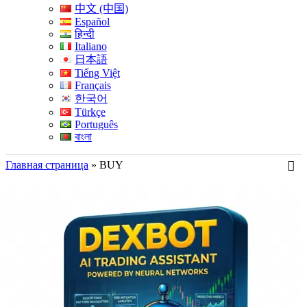
中文 (中国)
Español
हिन्दी
Italiano
日本語
Tiếng Việt
Français
한국어
Türkçe
Português
বাংলা
Главная страница
»
BUY