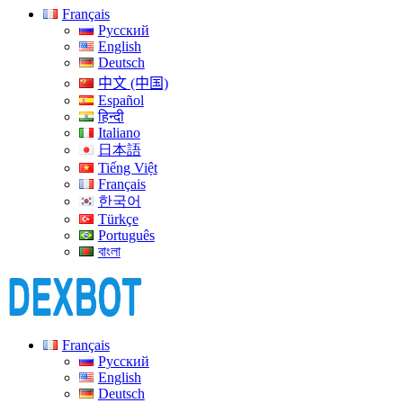
Français
Русский
English
Deutsch
中文 (中国)
Español
हिन्दी
Italiano
日本語
Tiếng Việt
Français
한국어
Türkçe
Português
বাংলা
Français
Русский
English
Deutsch