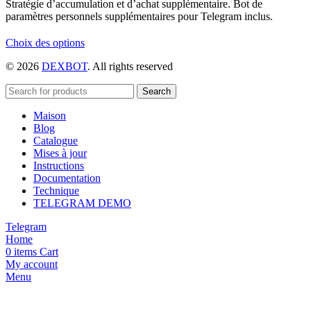
Stratégie d’accumulation et d’achat supplémentaire. Bot de
paramètres personnels supplémentaires pour Telegram inclus.
Ce
Choix des options
produit
© 2026
DEXBOT
. All rights reserved
a
plusieurs
variations.
Search
Les
Maison
options
Blog
peuvent
Catalogue
être
Mises à jour
choisies
Instructions
sur
Documentation
la
Technique
page
TELEGRAM DEMO
du
produit
Telegram
Home
0
items
Cart
My account
Menu