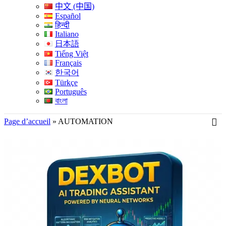
中文 (中国)
Español
हिन्दी
Italiano
日本語
Tiếng Việt
Français
한국어
Türkçe
Português
বাংলা
Page d’accueil
»
AUTOMATION