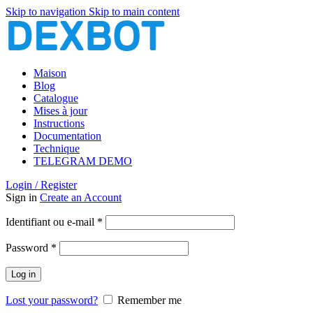
Skip to navigation
Skip to main content
Maison
Blog
Catalogue
Mises à jour
Instructions
Documentation
Technique
TELEGRAM DEMO
Login / Register
Sign in
Create an Account
Obligatoire
Identifiant ou e-mail
*
Obligatoire
Password
*
Log in
Lost your password?
Remember me