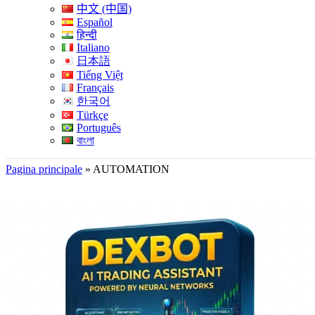
中文 (中国)
Español
हिन्दी
Italiano
日本語
Tiếng Việt
Français
한국어
Türkçe
Português
বাংলা
Pagina principale
»
AUTOMATION