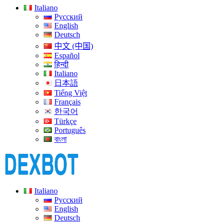
Italiano
Русский
English
Deutsch
中文 (中国)
Español
हिन्दी
Italiano
日本語
Tiếng Việt
Français
한국어
Türkçe
Português
বাংলা
Italiano
Русский
English
Deutsch