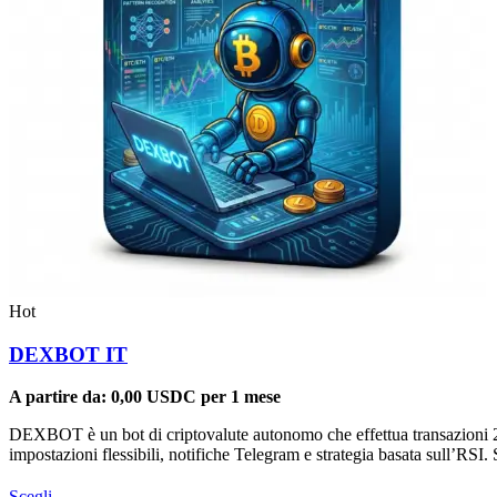
Hot
DEXBOT IT
A partire da:
0,00
USDC
per 1 mese
DEXBOT è un bot di criptovalute autonomo che effettua transazioni 24
impostazioni flessibili, notifiche Telegram e strategia basata sull’RS
Questo
Scegli