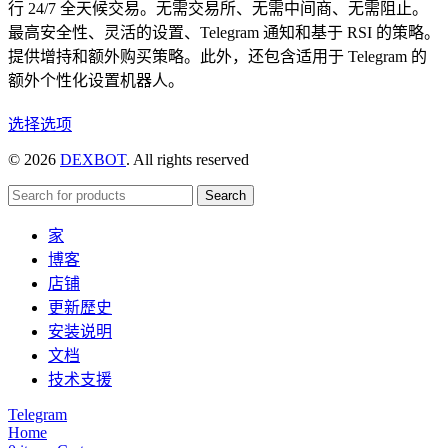
行 24/7 全天候交易。无需交易所、无需中间商、无需阻止。
最高安全性、灵活的设置、Telegram 通知和基于 RSI 的策略。
提供增持和额外购买策略。此外，还包含适用于 Telegram 的
额外个性化设置机器人。
本
选择选项
产
© 2026
DEXBOT
. All rights reserved
品
有
Search
多
家
种
博客
变
店铺
体。
更新歷史
可
安装说明
在
文档
产
技术支援
品
页
Telegram
Home
面