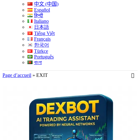
中文 (中国)
Español
हिन्दी
Italiano
日本語
Tiếng Việt
Français
한국어
Türkçe
Português
বাংলা
Page d’accueil
»
EXIT