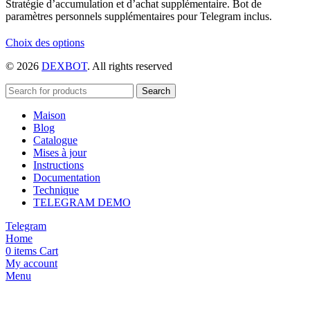
Stratégie d’accumulation et d’achat supplémentaire. Bot de
paramètres personnels supplémentaires pour Telegram inclus.
Ce
Choix des options
produit
© 2026
DEXBOT
. All rights reserved
a
plusieurs
variations.
Search
Les
Maison
options
Blog
peuvent
Catalogue
être
Mises à jour
choisies
Instructions
sur
Documentation
la
Technique
page
TELEGRAM DEMO
du
produit
Telegram
Home
0
items
Cart
My account
Menu