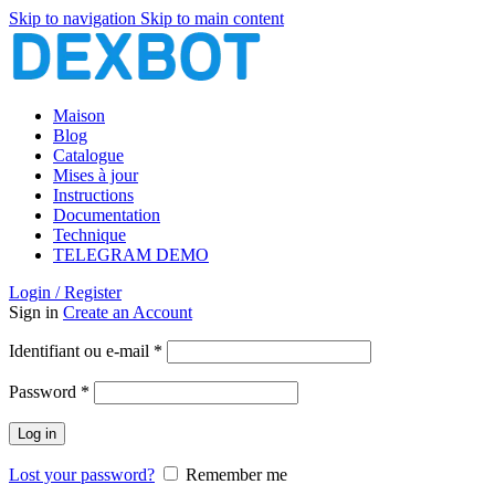
Skip to navigation
Skip to main content
Maison
Blog
Catalogue
Mises à jour
Instructions
Documentation
Technique
TELEGRAM DEMO
Login / Register
Sign in
Create an Account
Obligatoire
Identifiant ou e-mail
*
Obligatoire
Password
*
Log in
Lost your password?
Remember me