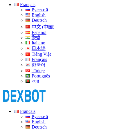
Français
Русский
English
Deutsch
中文 (中国)
Español
हिन्दी
Italiano
日本語
Tiếng Việt
Français
한국어
Türkçe
Português
বাংলা
Français
Русский
English
Deutsch